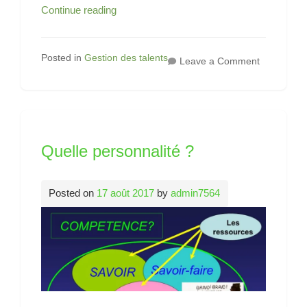
Révélez
Continue reading
les
talents
de
Posted in
Gestion des talents
on
Leave a Comment
vos
Révélez
les
collaborateurs….
talents
de
vos
collaborat
Quelle personnalité ?
Posted on
17 août 2017
by
admin7564