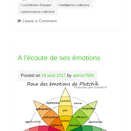
,
,
constitution d'équipe
intelligence collective
performance collective
on
Leave a Comment
Exemple
de
Teambuilding
réalisé…
A l’écoute de ses émotions
Posted on
18 août 2017
by
admin7564