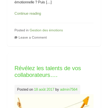
émotionnelle ? Puis […]
A
Continue reading
l’écoute
de
ses
Posted in
Gestion des émotions
émotions
on
Leave a Comment
A
l’écoute
de
ses
émotions
Révélez les talents de vos
collaborateurs….
Posted on
18 août 2017
by
admin7564