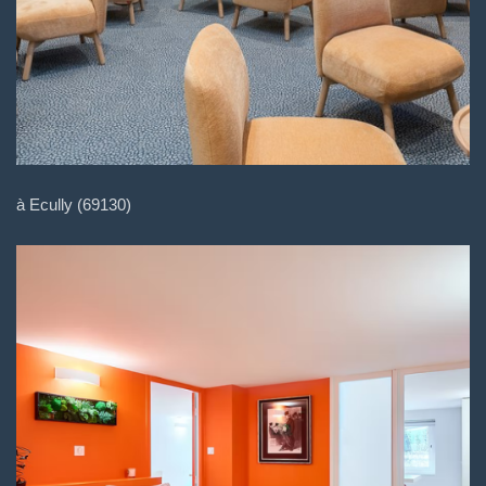
à Ecully (69130)