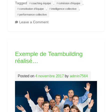
Tagged
,
,
coaching équipe
cohésion d'équipe
,
,
constitution d'équipe
intelligence collective
performance collective
on
Leave a Comment
Bienveillance
au
travail
?
Exemple de Teambuilding
réalisé…
Posted on
4 novembre 2017
by
admin7564