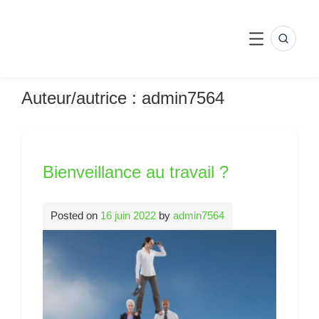
Skip
to
content
SEARC
MENU
Auteur/autrice :
admin7564
Bienveillance au travail ?
Posted on
16 juin 2022
by
admin7564