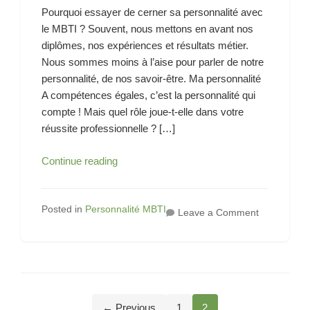
Pourquoi essayer de cerner sa personnalité avec
le MBTI ? Souvent, nous mettons en avant nos
diplômes, nos expériences et résultats métier.
Nous sommes moins à l’aise pour parler de notre
personnalité, de nos savoir-être. Ma personnalité
A compétences égales, c’est la personnalité qui
compte ! Mais quel rôle joue-t-elle dans votre
réussite professionnelle ? […]
Quelle
Continue reading
personnalité
?
Posted in
Personnalité MBTI
on
Leave a Comment
Quelle
personnalit
?
Pagination
← Previous
1
2