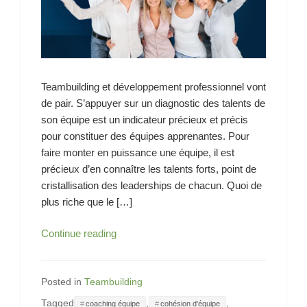
Teambuilding et développement professionnel vont
de pair. S’appuyer sur un diagnostic des talents de
son équipe est un indicateur précieux et précis
pour constituer des équipes apprenantes. Pour
faire monter en puissance une équipe, il est
précieux d’en connaître les talents forts, point de
cristallisation des leaderships de chacun. Quoi de
plus riche que le […]
Exemple
Continue reading
de
Teambuilding
réalisé…
Posted in
Teambuilding
Tagged
,
,
coaching équipe
cohésion d'équipe