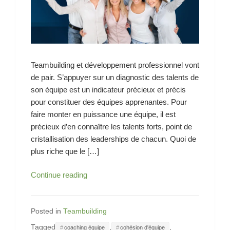
Teambuilding et développement professionnel vont
de pair. S’appuyer sur un diagnostic des talents de
son équipe est un indicateur précieux et précis
pour constituer des équipes apprenantes. Pour
faire monter en puissance une équipe, il est
précieux d’en connaître les talents forts, point de
cristallisation des leaderships de chacun. Quoi de
plus riche que le […]
Exemple
Continue reading
de
Teambuilding
réalisé…
Posted in
Teambuilding
Tagged
,
,
coaching équipe
cohésion d'équipe