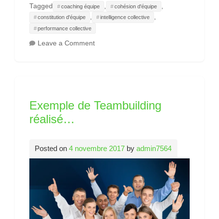
Tagged
,
,
coaching équipe
cohésion d'équipe
,
,
constitution d'équipe
intelligence collective
performance collective
on
Leave a Comment
Bienveillance
au
travail
?
Exemple de Teambuilding
réalisé…
Posted on
4 novembre 2017
by
admin7564