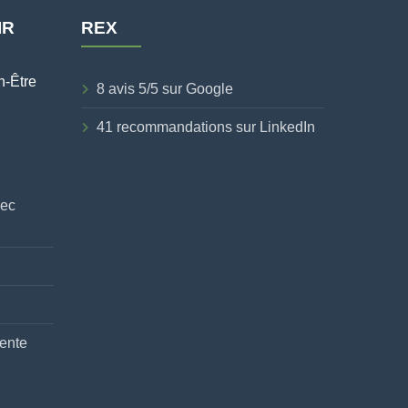
IR
REX
n-Être
8 avis 5/5 sur Google
41 recommandations sur LinkedIn
vec
ente