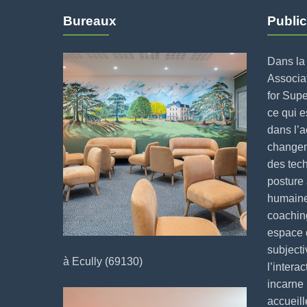
Bureaux
Public
Dans la 
Associat
for Supe
ce qui 
dans l’
changeme
des tech
posture 
humaine
coaching
espace 
subjecti
à Ecully (69130)
l’intera
incarne
accueill