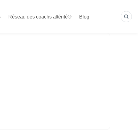
s
Réseau des coachs altérité®
Blog
SEA