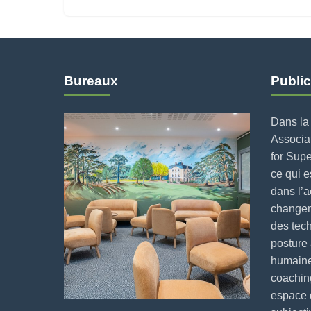
Bureaux
Public
Dans la 
Associat
for Supe
ce qui 
dans l’
changeme
des tech
posture 
humaine
coaching
espace 