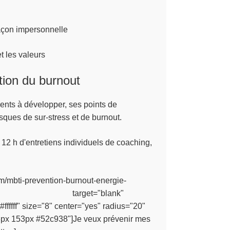
 façon impersonnelle
et les valeurs
ion du burnout
alents à développer, ses points de
isques de sur-stress et de burnout.
 12 h d'entretiens individuels de coaching,
com/mbti-prevention-burnout-energie-
get="blank"
ffffff" size="8" center="yes" radius="20"
3px 153px #52c938"]Je veux prévenir mes