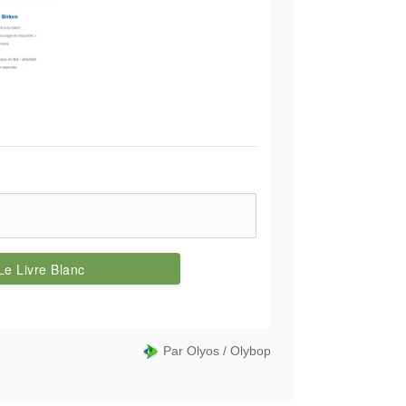
Par
Olyos
/
Olybop