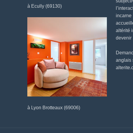
subjecti
à Ecully (69130)
l’intera
incarne
accueill
altérité 
devenir
Demander
anglais
alterite
à Lyon Brotteaux (69006)