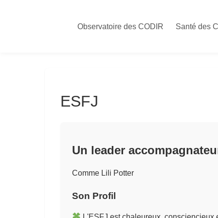
Skip
to
Observatoire des CODIR
Santé des 
content
ESFJ
Un leader accompagnateur
Comme Lili Potter
Son Profil
L'ESFJ est chaleureux, consciencieux e