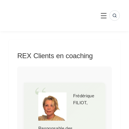
Skip
to
content
SEARC
MENU
REX Clients en coaching
Frédérique
FILIOT,
Responsable des