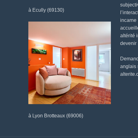
subjecti
à Ecully (69130)
l’intera
incarne
accueill
altérité 
devenir
Demander
anglais
alterite
à Lyon Brotteaux (69006)