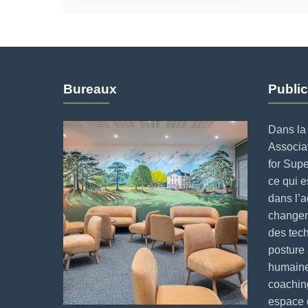
Bureaux
Public
Dans la 
Associat
for Supe
ce qui 
dans l’
changeme
des tech
posture 
humaine
coaching
espace 