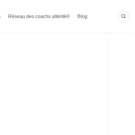
s
Réseau des coachs altérité®
Blog
SEA