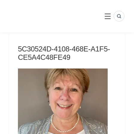
Skip
to
content
SEARC
MENU
5C30524D-4108-468E-A1F5-
CE5A4C48FE49