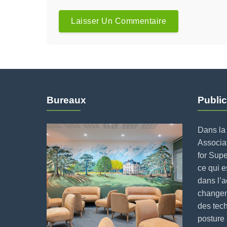
Bureaux
Public
Dans la 
Associat
for Supe
ce qui 
dans l’
changeme
des tech
posture 