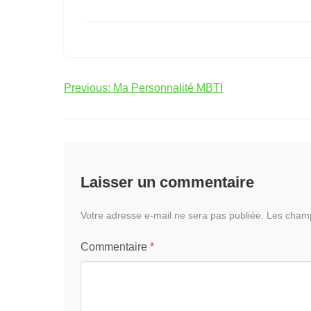
Navigation
Previous:
Ma Personnalité MBTI
de
l’article
Laisser un commentaire
Votre adresse e-mail ne sera pas publiée.
Les champ
Commentaire
*