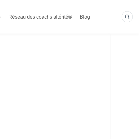
s
Réseau des coachs altérité®
Blog
SEA