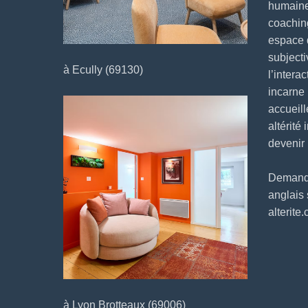
humaine
coaching
espace 
subjecti
à Ecully (69130)
l’intera
incarne
accueill
altérité 
devenir
Demander
anglais
alterite
à Lyon Brotteaux (69006)