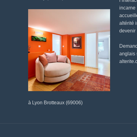
l’intera
incarne
accueill
altérité 
devenir
Demander
anglais
alterite
à Lyon Brotteaux (69006)