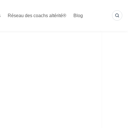
s
Réseau des coachs altérité®
Blog
SEA