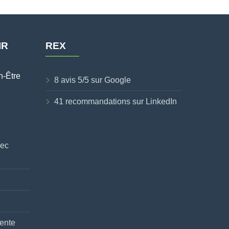
IR
REX
n-Être
8 avis 5/5 sur Google
41 recommandations sur LinkedIn
vec
ente