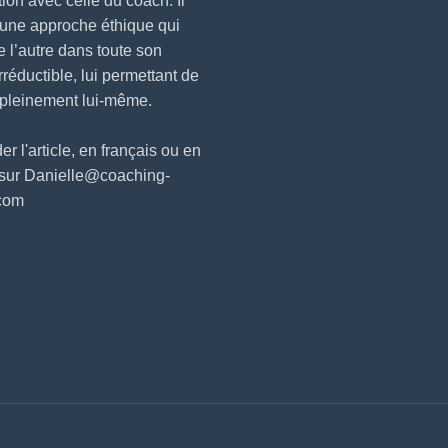
ction avec celle du coach. Il
 une approche éthique qui
e l’autre dans toute son
irréductible, lui permettant de
 pleinement lui-même.
 l'article, en français ou en
 sur Danielle@coaching-
.com