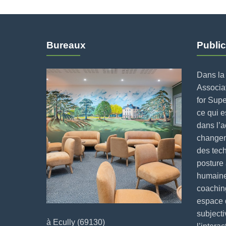
Bureaux
Public
Dans la 
Associat
for Supe
ce qui 
dans l’
changeme
des tech
posture 
humaine
coaching
espace 
subjecti
à Ecully (69130)