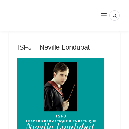
Skip
to
content
SEARC
MENU
ISFJ – Neville Londubat