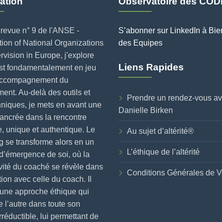
ation
Observatoire des COD
revue n° 9 de l'ANSE -
S’abonner sur LinkedIn à Bie
ion of National Organizations
des Equipes
rvision in Europe, j'explore
Liens Rapides
est fondamentalement en jeu
accompagnement du
nt. Au-delà des outils et
Prendre un rendez-vous a
niques, je mets en avant une
Danielle Birken
ancrée dans la rencontre
, unique et authentique. Le
Au sujet d’altérité®
 se transforme alors en un
L’éthique de l’altérité
d’émergence de soi, où la
vité du coaché se révèle dans
Conditions Générales de V
ction avec celle du coach. Il
 une approche éthique qui
e l’autre dans toute son
irréductible, lui permettant de