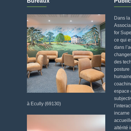
Bureaux
Public
Dans la 
Associat
for Supe
ce qui 
dans l’
changeme
des tech
posture 
humaine
coaching
espace 
subjecti
à Ecully (69130)
l’intera
incarne
accueill
altérité 