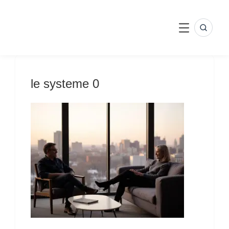
Skip
to
content
SEARC
MENU
le systeme 0