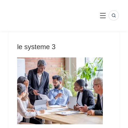
Skip
to
content
SEARC
MENU
le systeme 3