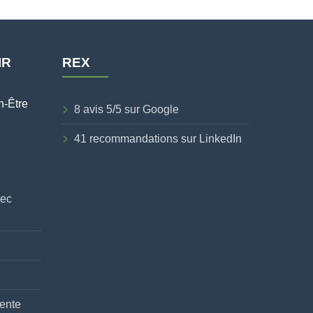
IR
REX
n-Être
8 avis 5/5 sur Google
41 recommandations sur LinkedIn
vec
ente