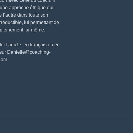
ction avec celle du coach. Il
 une approche éthique qui
e l’autre dans toute son
irréductible, lui permettant de
 pleinement lui-même.
 l'article, en français ou en
 sur Danielle@coaching-
.com