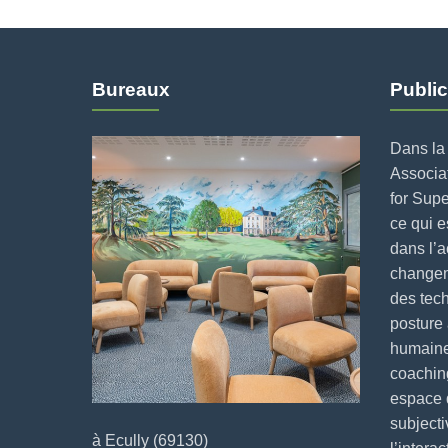
Bureaux
Public
Dans la 
Associat
for Supe
ce qui 
dans l’
changeme
des tech
posture 
humaine
coaching
espace 
subjecti
à Ecully (69130)