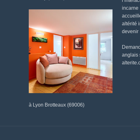
l’intera
incarne
accueill
altérité 
devenir
Demander
anglais
alterite
à Lyon Brotteaux (69006)