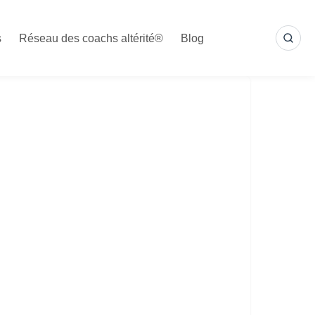
s
Réseau des coachs altérité®
Blog
SEA