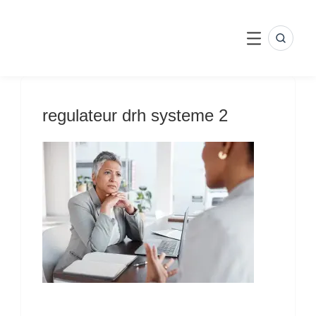
Skip
to
content
SEARC
MENU
regulateur drh systeme 2