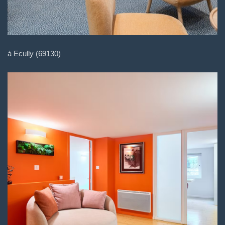
à Ecully (69130)