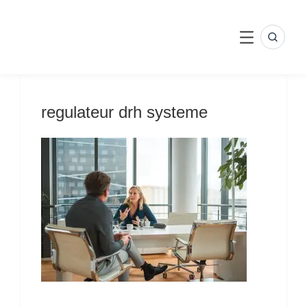
Skip
to
content
SEARC
MENU
regulateur drh systeme