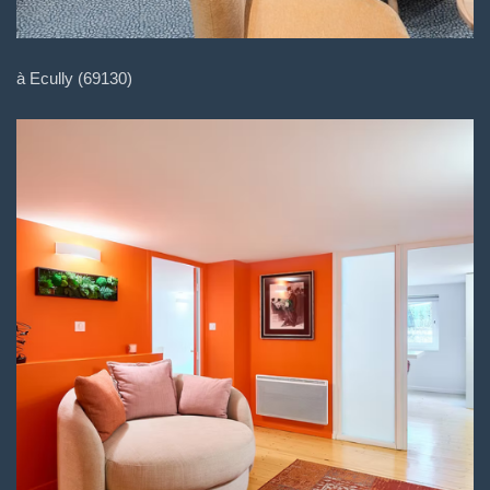
à Ecully (69130)