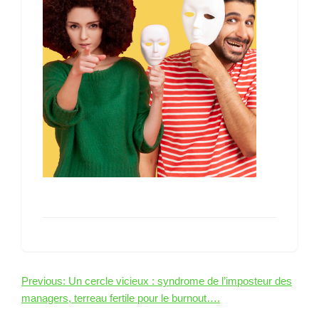
Navigation
Previous:
Un cercle vicieux : syndrome de l’imposteur des
de
managers, terreau fertile pour le burnout….
l’article