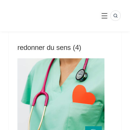
Skip
to
content
SEARC
MENU
redonner du sens (4)