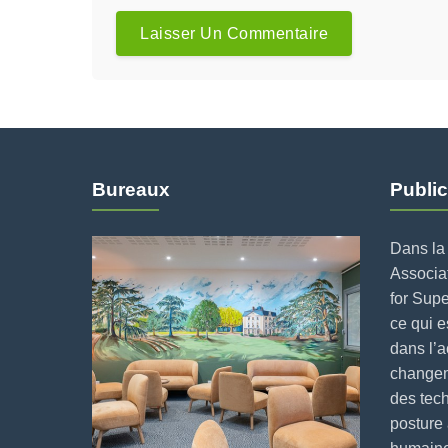
Bureaux
Public
Dans la 
Associat
for Supe
ce qui 
dans l’
changeme
des tech
posture 