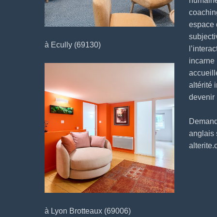
humaine
coaching
espace 
subjecti
à Ecully (69130)
l’intera
incarne
accueill
altérité 
devenir
Demander
anglais
alterite
à Lyon Brotteaux (69006)