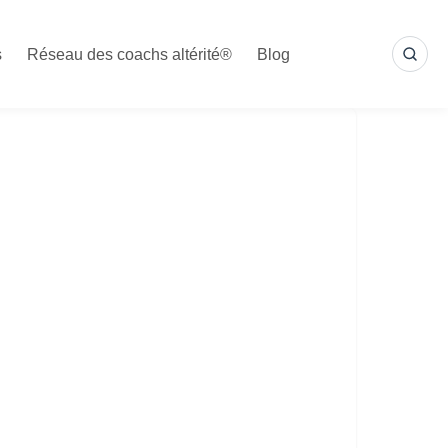
s
Réseau des coachs altérité®
Blog
SEA