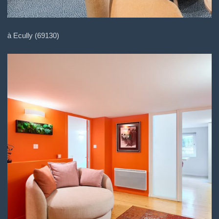
à Ecully (69130)