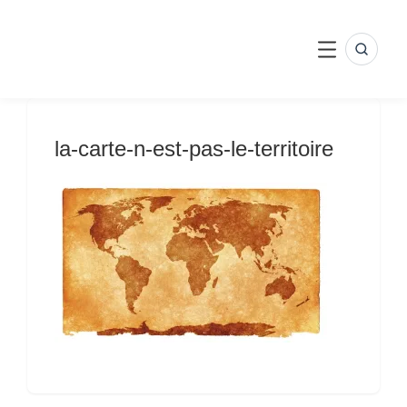
Skip
to
content
SEARC
MENU
la-carte-n-est-pas-le-territoire