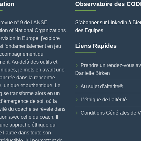
ation
Observatoire des COD
revue n° 9 de l'ANSE -
S’abonner sur LinkedIn à Bie
ion of National Organizations
des Equipes
rvision in Europe, j'explore
Liens Rapides
est fondamentalement en jeu
accompagnement du
nt. Au-delà des outils et
Prendre un rendez-vous a
niques, je mets en avant une
Danielle Birken
ancrée dans la rencontre
, unique et authentique. Le
Au sujet d’altérité®
 se transforme alors en un
L’éthique de l’altérité
d’émergence de soi, où la
vité du coaché se révèle dans
Conditions Générales de V
ction avec celle du coach. Il
 une approche éthique qui
e l’autre dans toute son
irréductible, lui permettant de