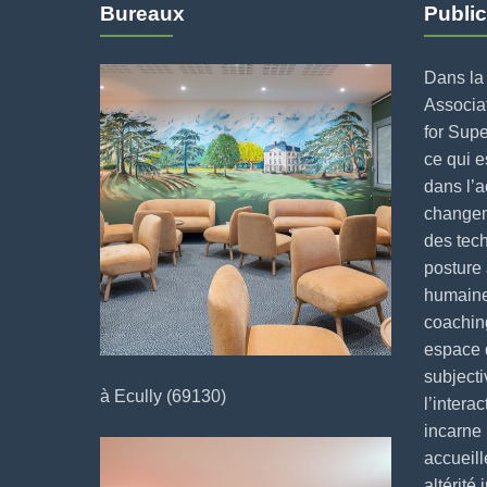
et
Bureaux
Public
les
Solutions
Concrètes
Dans la 
Associat
for Supe
ce qui 
dans l’
changeme
des tech
posture 
humaine
coaching
espace 
subjecti
à Ecully (69130)
l’intera
incarne
accueill
altérité 