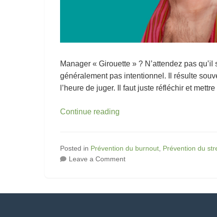
Manager « Girouette » ? N’attendez pas qu’il
généralement pas intentionnel. Il résulte so
l’heure de juger. Il faut juste réfléchir et met
Les
Continue reading
Origines
du
Management
Posted in
Prévention du burnout
,
Prévention du str
on
Leave a Comment
Girouette
Les
et
Origines
les
du
Solutions
Management
Concrètes
Girouette