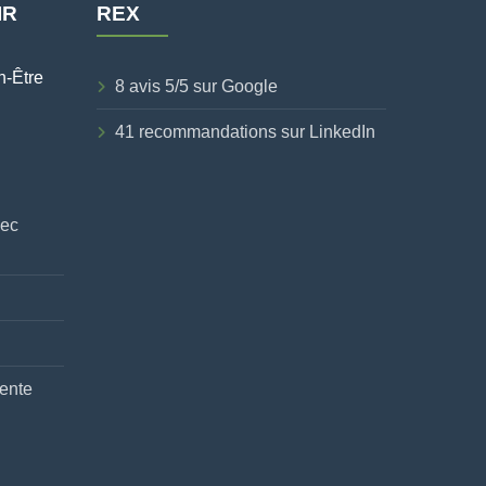
IR
REX
n-Être
8 avis 5/5 sur Google
41 recommandations sur LinkedIn
vec
ente